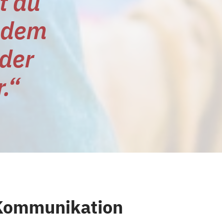
t du
s dem
oder
.“
Kommunikation