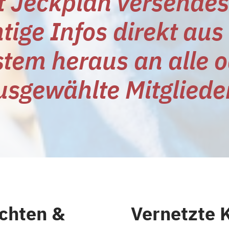
t Jeckplan versendes
tige Infos direkt au
tem heraus an alle 
usgewählte Mitglieder
chten &
Vernetzte 