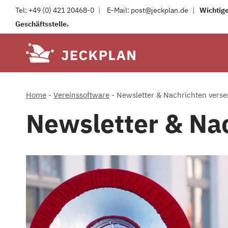
Zum
Tel:
+49 (0) 421 20468-0
|
E-Mail:
post@jeckplan.de
|
Wichtige
Inhalt
Geschäftsstelle.
springen
Home
-
Vereinssoftware
-
Newsletter & Nachrichten vers
Newsletter & Na