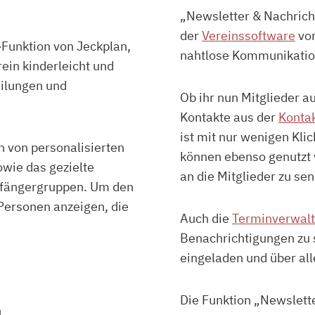
„Newsletter & Nachrich
der
Vereinssoftware
von
Funktion von Jeckplan,
nahtlose Kommunikatio
ein kinderleicht und
eilungen und
Ob ihr nun Mitglieder a
Kontakte aus der
Konta
ist mit nur wenigen Kli
n von personalisierten
können ebenso genutzt
owie das gezielte
an die Mitglieder zu se
fängergruppen. Um den
r Personen anzeigen, die
Auch die
Terminverwal
Benachrichtigungen zu 
eingeladen und über all
Die Funktion „Newslette
n