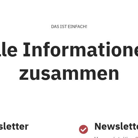
DAS IST EINFACH!
lle Information
zusammen
letter
Newslett