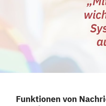
„Mi
wich
Sys
a
Funktionen von Nachri