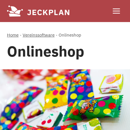
Zum
Inhalt
springen
Home
-
Vereinssoftware
-
Onlineshop
Onlineshop